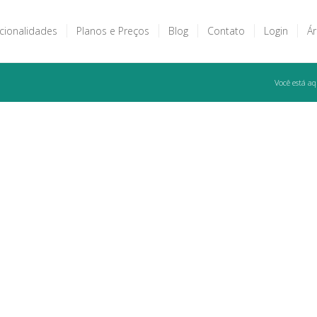
cionalidades
Planos e Preços
Blog
Contato
Login
Ár
Você está aq