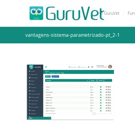
O GuruVet
Fun
vantagens-sistema-parametrizado-pt_2-1