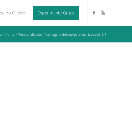
ea do Cliente
Experimente Grátis
ui:
Home
/
Funcionalidades
/
vantagens-sistema-parametrizado-pt_2-1