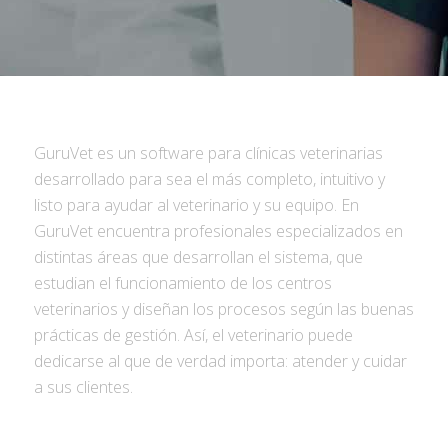
GuruVet es un software para clínicas veterinarias
desarrollado para sea el más completo, intuitivo y
listo para ayudar al veterinario y su equipo. En
GuruVet encuentra profesionales especializados en
distintas áreas que desarrollan el sistema, que
estudian el funcionamiento de los centros
veterinarios y diseñan los procesos según las buenas
prácticas de gestión. Así, el veterinario puede
dedicarse al que de verdad importa: atender y cuidar
a sus clientes.