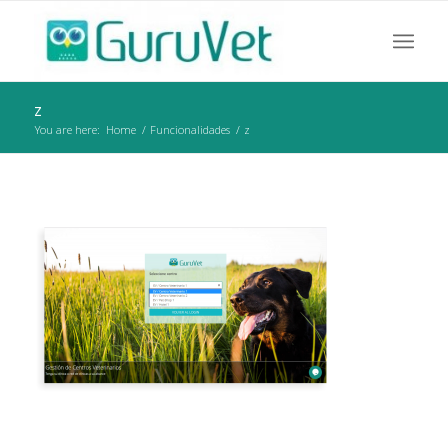
z
You are here:
Home
/
Funcionalidades
/
z