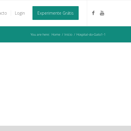
acto
Login
Experimente Grátis
You are here:
Home
/
Início
/
Hospital-do-Gato1-1