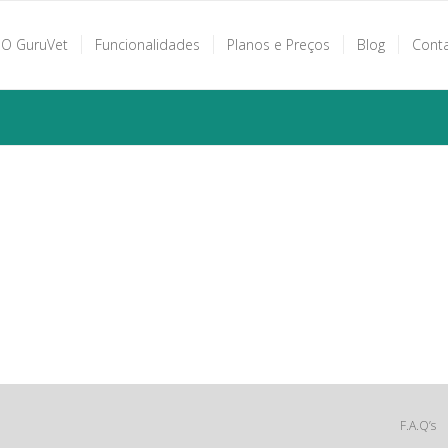
O GuruVet
Funcionalidades
Planos e Preços
Blog
Cont
F.A.Q’s