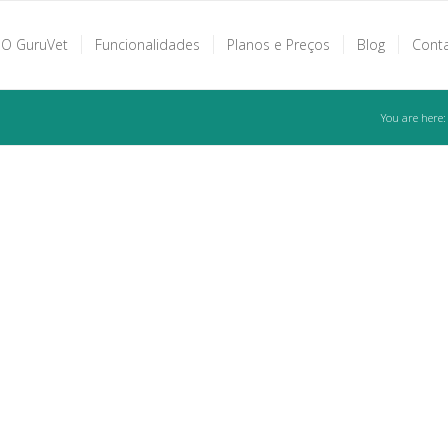
O GuruVet
Funcionalidades
Planos e Preços
Blog
Cont
You are here: