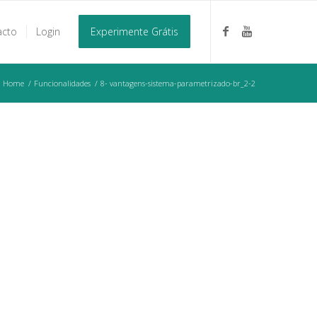
acto
Login
Experimente Grátis
Home
/
Funcionalidades
/
8- vantagens-sistema-parametrizado-br_2-2