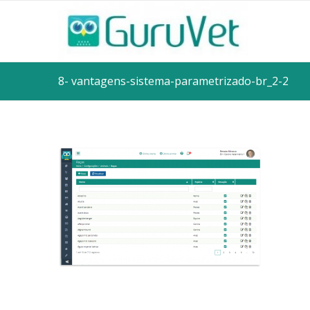
8- vantagens-sistema-parametrizado-br_2-2