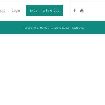
acto
Login
Experimente Grátis
You are here:
Home
/
Funcionalidades
/
Segurança