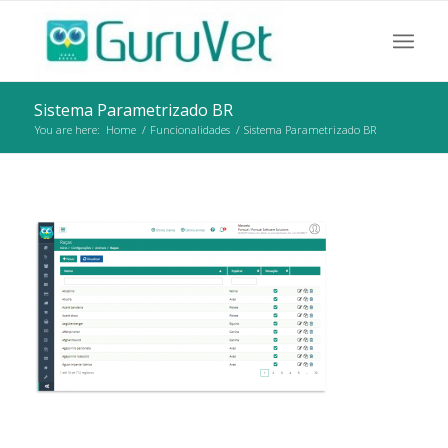
Sistema Parametrizado BR
You are here:
Home
/
Funcionalidades
/
Sistema Parametrizado BR