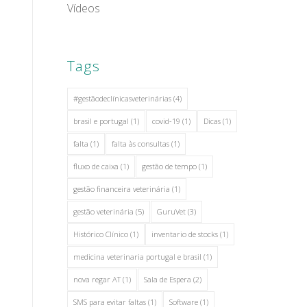
Vídeos
Tags
#gestãodeclínicasveterinárias
(4)
brasil e portugal
(1)
covid-19
(1)
Dicas
(1)
falta
(1)
falta às consultas
(1)
fluxo de caixa
(1)
gestão de tempo
(1)
gestão financeira veterinária
(1)
gestão veterinária
(5)
GuruVet
(3)
Histórico Clínico
(1)
inventario de stocks
(1)
medicina veterinaria portugal e brasil
(1)
nova regar AT
(1)
Sala de Espera
(2)
SMS para evitar faltas
(1)
Software
(1)