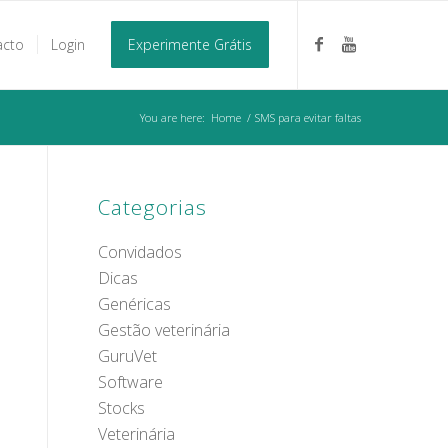
acto
Login
Experimente Grátis
You are here:
Home
/
SMS para evitar faltas
Categorias
Convidados
Dicas
Genéricas
Gestão veterinária
GuruVet
Software
Stocks
Veterinária