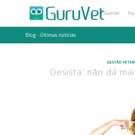
O GuruVet
Fun
Blog - Últimas notícias
GESTÃO VETER
Desista: não dá ma