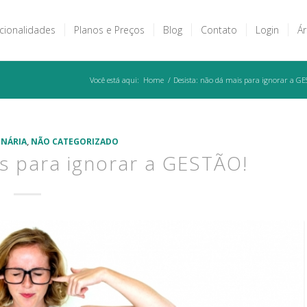
cionalidades
Planos e Preços
Blog
Contato
Login
Ár
Você está aqui:
Home
/
Desista: não dá mais para ignorar a GE
INÁRIA
,
NÃO CATEGORIZADO
is para ignorar a GESTÃO!