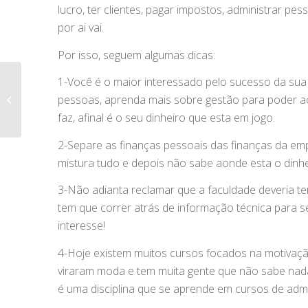
lucro, ter clientes, pagar impostos, administrar pe
por ai vai.
Por isso, seguem algumas dicas:
A importância dos
1-Você é o maior interessado pelo sucesso da sua
dados parametrizados
pessoas, aprenda mais sobre gestão para poder ac
nos softwares de
faz, afinal é o seu dinheiro que esta em jogo.
gestão
2-Separe as finanças pessoais das finanças da emp
mistura tudo e depois não sabe aonde esta o dinhe
3-Não adianta reclamar que a faculdade deveria ter
tem que correr atrás de informação técnica para se
interesse!
4-Hoje existem muitos cursos focados na motivação
viraram moda e tem muita gente que não sabe nada 
é uma disciplina que se aprende em cursos de admi