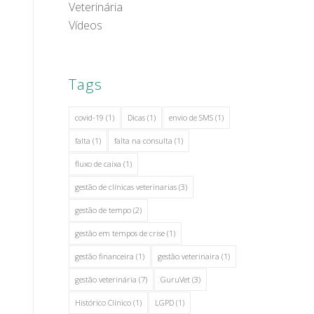
Veterinária
Vídeos
Tags
covid-19
(1)
Dicas
(1)
envio de SMS
(1)
falta
(1)
falta na consulta
(1)
fluxo de caixa
(1)
gestão de clínicas veterinarias
(3)
gestão de tempo
(2)
gestão em tempos de crise
(1)
gestão financeira
(1)
gestão veterinaira
(1)
gestão veterinária
(7)
GuruVet
(3)
Histórico Clínico
(1)
LGPD
(1)