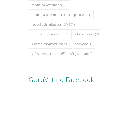
medicina veterinaria
(1)
medicina veterinaria brasil e portugal
(1)
redução de faltas com SMS
(1)
remuneração do sócio
(1)
Sala de Espera
(2)
sistema parametrizado
(1)
Software
(1)
software veterinario
(5)
sérgio lobato
(1)
GuruVet no Facebook