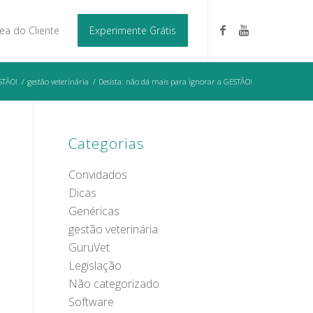
ea do Cliente
Experimente Grátis
STÃO!
/
gestão veterinária
/
Desista: não dá mais para ignorar a GESTÃO!
Categorias
Convidados
Dicas
Genéricas
gestão veterinária
GuruVet
Legislação
Não categorizado
Software