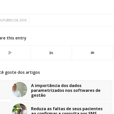
/
OUTUBRO DE 2019
are this entry
cê goste dos artigos
A importância dos dados
parametrizados nos softwares de
gestão
Reduza as faltas de seus pacientes
ao confirmar a consulta por SMS