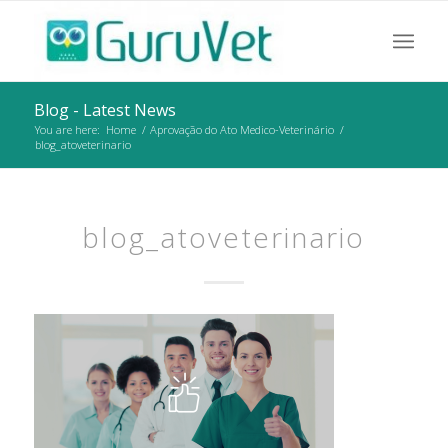
Blog - Latest News
You are here:
Home
/
Aprovação do Ato Medico-Veterinário
/
blog_atoveterinario
blog_atoveterinario