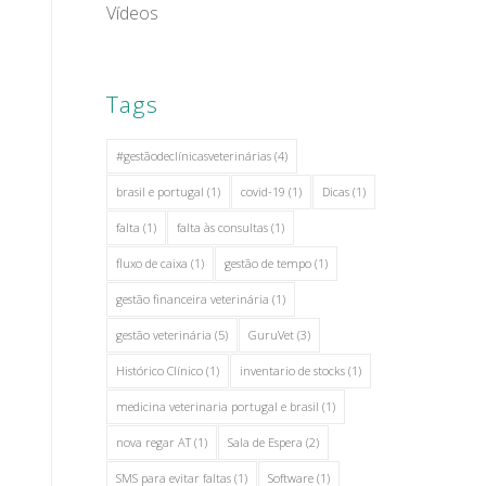
Vídeos
Tags
#gestãodeclínicasveterinárias
(4)
brasil e portugal
(1)
covid-19
(1)
Dicas
(1)
falta
(1)
falta às consultas
(1)
fluxo de caixa
(1)
gestão de tempo
(1)
gestão financeira veterinária
(1)
gestão veterinária
(5)
GuruVet
(3)
Histórico Clínico
(1)
inventario de stocks
(1)
medicina veterinaria portugal e brasil
(1)
nova regar AT
(1)
Sala de Espera
(2)
SMS para evitar faltas
(1)
Software
(1)