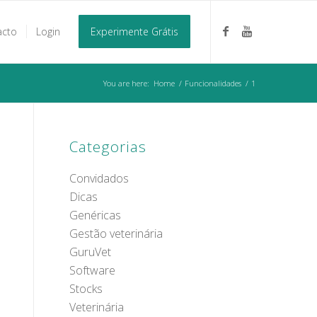
acto
Login
Experimente Grátis
You are here:
Home
/
Funcionalidades
/
1
Categorias
Convidados
Dicas
Genéricas
Gestão veterinária
GuruVet
Software
Stocks
Veterinária