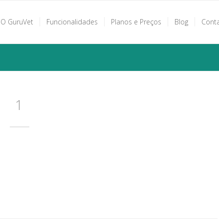
O GuruVet
Funcionalidades
Planos e Preços
Blog
Cont
1