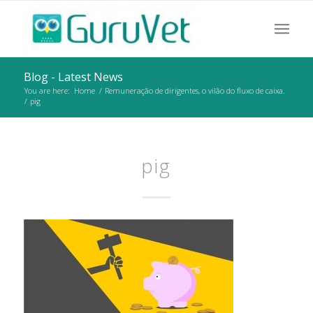
Blog - Latest News
You are here:
Home
/
Remuneração de dirigentes, o vilão do fluxo de caixa.
/
pig
pig