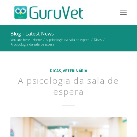
Blog - Latest News
You are here:
Home
/
A psicologia da sala de espera
/
Dicas
/
A psicologia da sala de espera
DICAS
,
VETERINÁRIA
A psicologia da sala de
espera